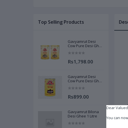
Top Selling Products
Des
Gavyamrut Desi
Cow Pure Desi Ghee
1+1 Liter
Rs1,798.00
Gavyamrut Desi
Cow Pure Desi Ghee
1 Liter
Rs899.00
Dear Valued
Gavyamrut Bilona
Desi Ghee 1 Litre
You can now