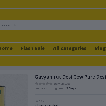
Home
Flash Sale
All categories
Blog
Gavyamrut Desi Cow Pure Desi 
(0 reviews)
3 Days
Estimate Shipping Time:
Sold by:
Inhouse product