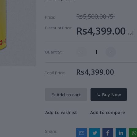
Rs5,500.00
/5l
Price:
Rs4,399.00
Discount Price:
/5l
Quantity:
Rs4,399.00
Total Price:
Add to cart
Buy Now
Add to wishlist
Add to compare
Share: