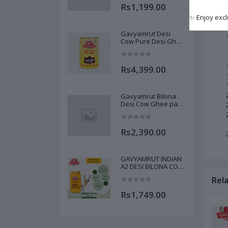
Rs1,199.00
✨ Enjoy excl
Gavyamrut Desi
Cow Pure Desi Ghee
5 Liter
Rs4,399.00
Gavyamrut Bilona
Desi Cow Ghee pack
of 2 Liter
Rs2,390.00
GAVYAMRUT INDIAN
A2 DESI BILONA COW
GHEE (1L GLASS JAR)
Rel
Rs1,749.00