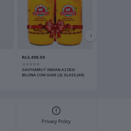
Rs3,498.00
Rs2,200.00
Rs
GAVYAMRUT INDIAN A2 DESI
Gavyamrut Desi 
BILONA COW GHEE (2L GLASS JAR)
Ghee 1+1 Liter
Privacy Policy